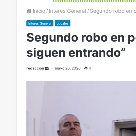
Inicio
/
Interes General
/
Segundo robo en p
Interes General
Locales
Segundo robo en 
siguen entrando”
redaccion
mayo 20, 2026
4