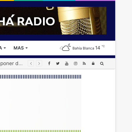
℃
14
A
MAS
Bahía Blanca
La Asociación Bahiense de Softbol celebra sus 70 años con una gran jornada por el Día de la Niñez
Acceso
Buscar
por