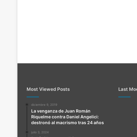
Most Viewed Posts
Last Mod
diciembre 9, 2019
La venganza de Juan Román
Riquelme contra Daniel Angelici:
destronó al macrismo tras 24 años
julio 3, 2024