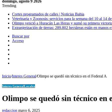
domingo, agosto 9 2026
Trending
Cortes programados de calles | Noticias Bahia
Veterinaria y Zoonosis: servicios para la semana del 10 al 14 d
Olimpo venció a Huracán Las Heras y sumó su primera victori
Extranjerización de tierras: 289.802 hectáreas están en manos 
Buscar por
Acceso
Inicio
/
Interes General
/
Olimpo se quedó sin técnico en el Federal A
Interes General
Locales
Olimpo se quedó sin técnico en 
redaccion
mayo 6, 2025