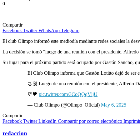
0
Compartir
Facebook
Twitter
WhatsApp
Telegram
El club Olimpo informó este mediodía mediante redes sociales la desvi
La decisión se tomó “luego de una reunión con el presidente, Alfredo D
Su lugar para el próximo partido será ocupado por Gastón Sancho, qu
El Club Olimpo informa que Gastón Lotitto dejó de ser el 
🤝🏼 Luego de una reunión con el presidente, Alfredo Dagn
💛🖤
pic.twitter.com/3CoQQqVljU
— Club Olimpo (@Olimpo_Oficial)
May 6, 2025
Compartir
Facebook
Twitter
LinkedIn
Compartir por correo electrónico
Imprimi
redaccion